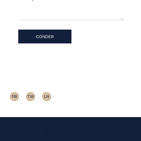
GÖNDER
FB
TW
LN