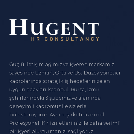
Güçlü iletişim ağımız ve işveren markamız
sayesinde Uzman, Orta ve Üst Düzey yönetici
kadrolarında stratejik iş hedeflerinize en
uygun adayları
İstanbul
,
Bursa
,
İzmir
şehirlerindeki 3 şubemiz ve alanında
deneyimli kadromuz ile sizlerle
buluşturuyoruz. Ayrıca; şirketinize özel
Profesyonel İK hizmetlerimiz ile daha verimli
bir işyeri oluşturmanızı sağlıyoruz.