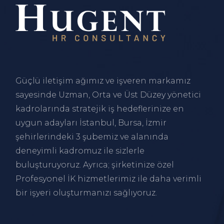
Güçlü iletişim ağımız ve işveren markamız
sayesinde Uzman, Orta ve Üst Düzey yönetici
kadrolarında stratejik iş hedeflerinize en
uygun adayları
İstanbul
,
Bursa
,
İzmir
şehirlerindeki 3 şubemiz ve alanında
deneyimli kadromuz ile sizlerle
buluşturuyoruz. Ayrıca; şirketinize özel
Profesyonel İK hizmetlerimiz ile daha verimli
bir işyeri oluşturmanızı sağlıyoruz.