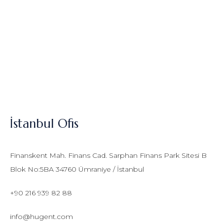
İstanbul Ofis
Finanskent Mah. Finans Cad. Sarphan Finans Park Sitesi B
Blok No:5BA 34760 Ümraniye / İstanbul
+90 216 939 82 88
info@hugent.com