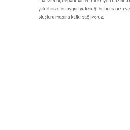
analizlerini, departman ve fonksiyon bazında r
şirketinize en uygun yeteneği bulunmanıza v
oluşturulmasına katkı sağlıyoruz.