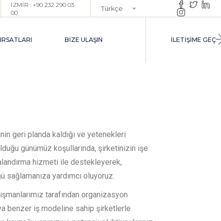
İZMİR : +90 232 290 03
Türkçe
00
ŞE ALIM DANIŞMANLIĞI
English
XECUTIVE İŞE ALIM
FIRSATLARI
BIZE ULAŞIN
İLETİŞİME GEÇ
ROJE BAZLI TOPLU İŞE ALIM
PAZAR ARAŞTIRMA & YETENEK
HAVUZU OLUŞTURMA
UTPLACEMENT
ARIYER YÖNETIMI DANIŞMANLIĞI
IM
EÇICI İK YÖNETIM DESTEĞI
INTERIM HR)
YETENEK
in geri planda kaldığı ve yetenekleri
duğu günümüz koşullarında, şirketinizin işe
talandırma hizmeti ile destekleyerek,
ANLIĞI
ü sağlamanıza yardımcı oluyoruz.
I
ışmanlarımız tarafından organizasyon
eya benzer iş modeline sahip şirketlerle