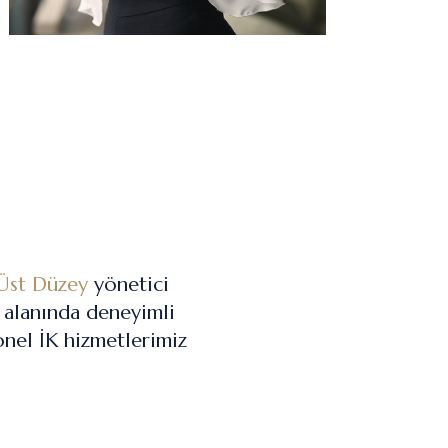
Üst Düzey
yönetici
e alanında deneyimli
onel İK hizmetlerimiz