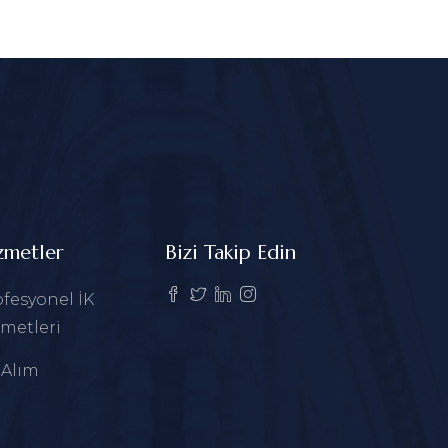
zmetler
Bizi Takip Edin
fesyonel İK
metleri
 Alım