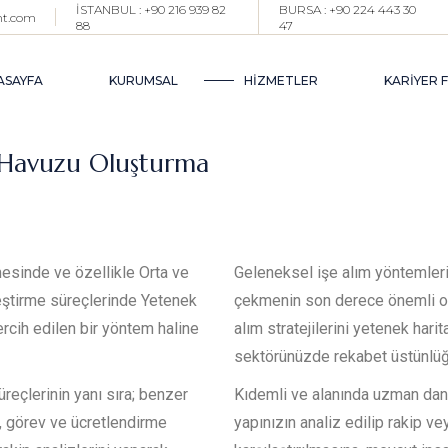
İSTANBUL : +90 216 939 82
BURSA : +90 224 443 30
nt.com
88
47
BIZ KIMIZ ?
İ
EKIBIMIZ
E
ASAYFA
KURUMSAL
HİZMETLER
KARİYER 
ŞUBELERIMIZ
P
BLOG
 Havuzu Oluşturma
BIZ KIMIZ ?
İŞE ALIM DANIŞMANLIĞI
O
EKIBIMIZ
EXECUTIVE İŞE ALIM
K
ŞUBELERIMIZ
PROJE BAZLI TOPLU İŞE AL
G
(
BLOG
PAZAR ARAŞTIRMA & 
nmesinde ve özellikle Orta ve
Geleneksel işe alım yöntemlerin
HAVUZU OLUŞTURMA
eştirme süreçlerinde Yetenek
çekmenin son derece önemli ol
OUTPLACEMENT
ercih edilen bir yöntem haline
alım stratejilerini yetenek hari
KARIYER YÖNETIMI DANIŞM
sektörünüzde rekabet üstünlüğ
GEÇICI İK YÖNETIM DESTEĞ
(INTERIM HR)
reçlerinin yanı sıra; benzer
Kıdemli ve alanında uzman dan
ı, görev ve ücretlendirme
yapınızın analiz edilip rakip v