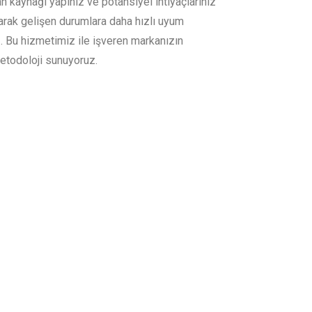
an kaynağı yapınız ve potansiyel ihtiyaçlarınız
rarak gelişen durumlara daha hızlı uyum
 Bu hizmetimiz ile işveren markanızın
etodoloji sunuyoruz.