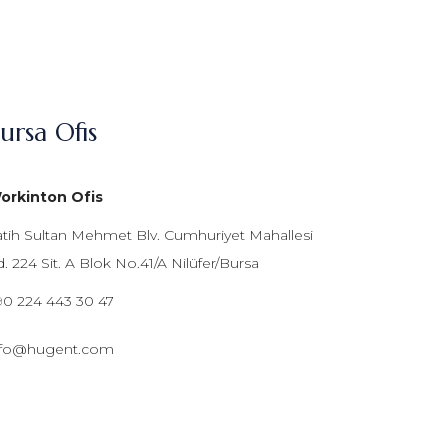
ursa Ofis
orkinton Ofis
atih Sultan Mehmet Blv. Cumhuriyet Mahallesi
. 224 Sit. A Blok No.41/A Nilüfer/Bursa
90 224 443 30 47
nfo@hugent.com