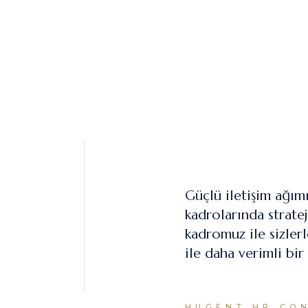
Güçlü iletişim ağım
kadrolarında strate
kadromuz ile sizlerl
ile daha verimli bir
HUGENT HR CO