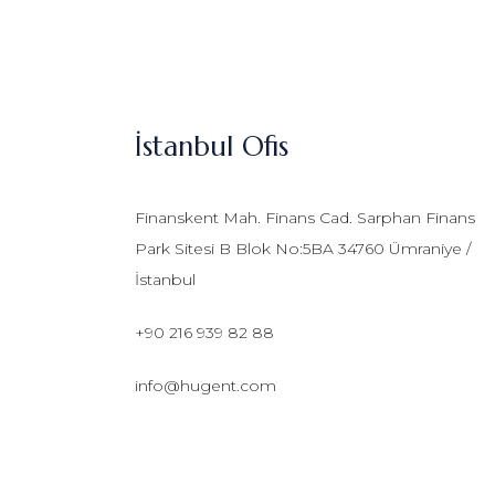
İstanbul Ofis
Finanskent Mah. Finans Cad. Sarphan Finans
Park Sitesi B Blok No:5BA 34760 Ümraniye /
İstanbul
+90 216 939 82 88
info@hugent.com