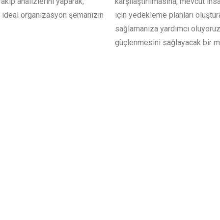
akip analizlerini yaparak,
karşılaştırılmasına, mevcut ins
e ideal organizasyon şemanızın
için yedekleme planları oluştu
sağlamanıza yardımcı oluyoruz.
güçlenmesini sağlayacak bir m