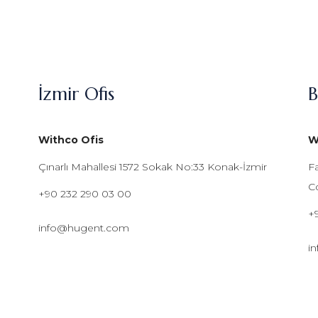
İzmir Ofis
B
Withco Ofis
W
Çınarlı Mahallesi 1572 Sokak No:33 Konak-İzmir
F
Cd
+90 232 290 03 00
+
info@hugent.com
i