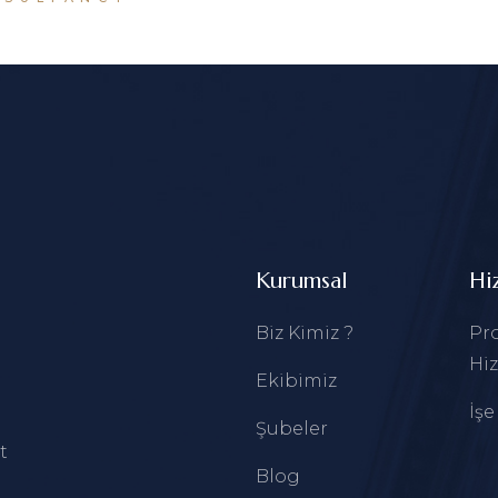
Kurumsal
Hi
Biz Kimiz ?
Pro
Hiz
Ekibimiz
İşe
Şubeler
t
Blog