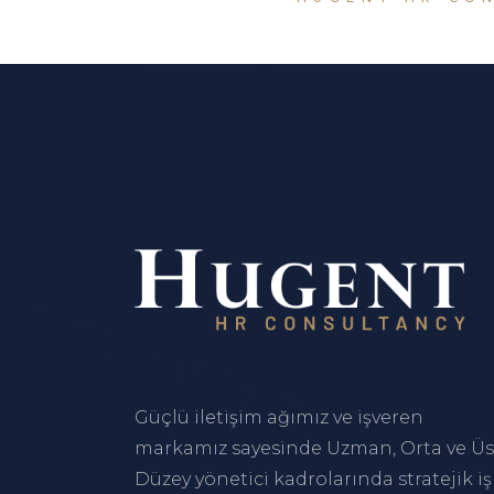
Güçlü iletişim ağımız ve işveren
markamız sayesinde Uzman, Orta ve Üs
Düzey yönetici kadrolarında stratejik iş