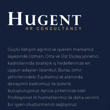
Güçlü iletişim ağımız ve işveren markamız
sayesinde Uzman, Orta ve Üst Düzey yönetici
kadrolarında stratejik iş hedeflerinize en
uygun adayları
İstanbul
,
Bursa
,
İzmir
şehirlerindeki 3 şubemiz ve alanında
deneyimli kadromuz ile sizlerle
buluşturuyoruz. Ayrıca; şirketinize özel
Profesyonel İK hizmetlerimiz ile daha verimli
bir işyeri oluşturmanızı sağlıyoruz.