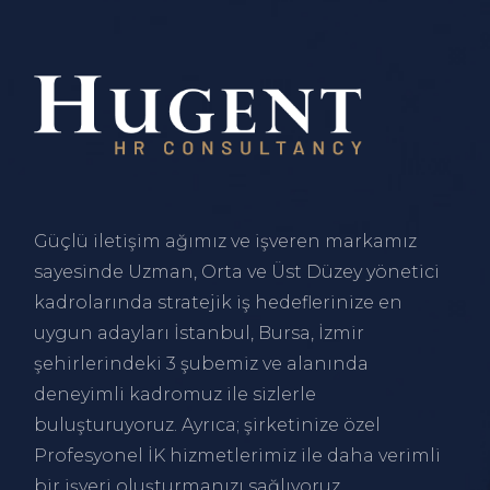
Güçlü iletişim ağımız ve işveren markamız
sayesinde Uzman, Orta ve Üst Düzey yönetici
kadrolarında stratejik iş hedeflerinize en
uygun adayları
İstanbul
,
Bursa
,
İzmir
şehirlerindeki 3 şubemiz ve alanında
deneyimli kadromuz ile sizlerle
buluşturuyoruz. Ayrıca; şirketinize özel
Profesyonel İK hizmetlerimiz ile daha verimli
bir işyeri oluşturmanızı sağlıyoruz.