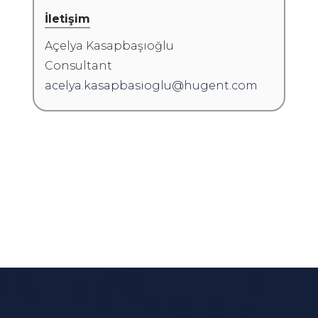
İletişim
Açelya Kasapbaşıoğlu
Consultant
acelya.kasapbasioglu@hugent.com