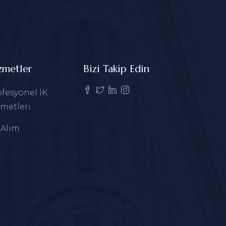
zmetler
Bizi Takip Edin
fesyonel İK
metleri
 Alım