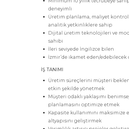
Minimum 10 yıllık tecrübeye sahi
deneyimli
Üretim planlama, maliyet kontrol
analitik yetkinliklere sahip
Dijital üretim teknolojileri ve m
sahibi
İleri seviyede İngilizce bilen
İzmir’de ikamet eden/edebilecek 
İŞ TANIMI
Üretim süreçlerini müşteri beklen
etkin şekilde yönetmek
Müşteri odaklı yaklaşımı benimse
planlamasını optimize etmek
Kapasite kullanımını maksimize 
altyapısını geliştirmek
Verimlilik artırıcı projeler geliş