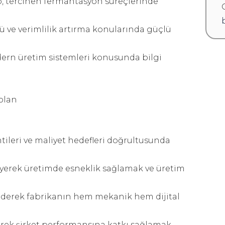
p, tercihen fermantasyon süreçlerinde
ü ve verimlilik artırma konularında güçlü
odern üretim sistemleri konusunda bilgi
olan
tileri ve maliyet hedefleri doğrultusunda
yerek üretimde esneklik sağlamak ve üretim
ederek fabrikanın hem mekanik hem dijital
tirerek şirket performansına katkı sağlamak