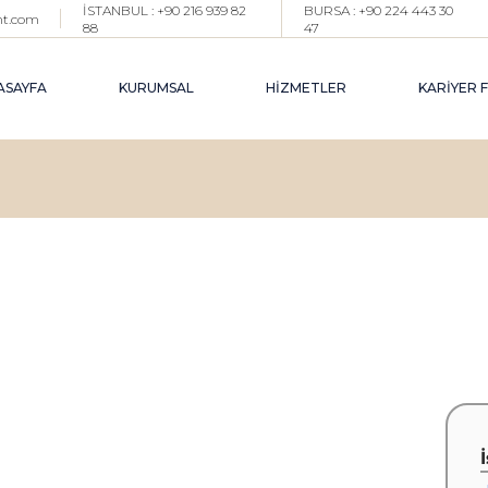
İSTANBUL : +90 216 939 82
BURSA : +90 224 443 30
nt.com
88
47
BIZ KIMIZ ?
İ
EKIBIMIZ
E
ASAYFA
KURUMSAL
HİZMETLER
KARİYER 
ŞUBELERIMIZ
P
BLOG
P
H
BIZ KIMIZ ?
İŞE ALIM DANIŞMANLIĞI
O
EKIBIMIZ
EXECUTIVE İŞE ALIM
K
ŞUBELERIMIZ
PROJE BAZLI TOPLU İŞE AL
G
(
BLOG
PAZAR ARAŞTIRMA & YETE
HAVUZU OLUŞTURMA
OUTPLACEMENT
KARIYER YÖNETIMI DANIŞM
GEÇICI İK YÖNETIM DESTEĞ
(INTERIM HR)