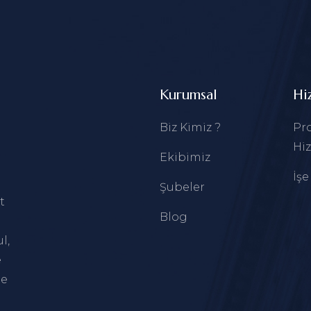
Kurumsal
Hi
Biz Kimiz ?
Pro
Hiz
Ekibimiz
İşe
Şubeler
t
Blog
ul
,
e
le