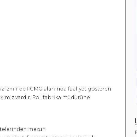
 İzmir’de FCMG alanında faaliyet gösteren
ışımız vardır. Rol, fabrika müdürüne
ültelerinden mezun