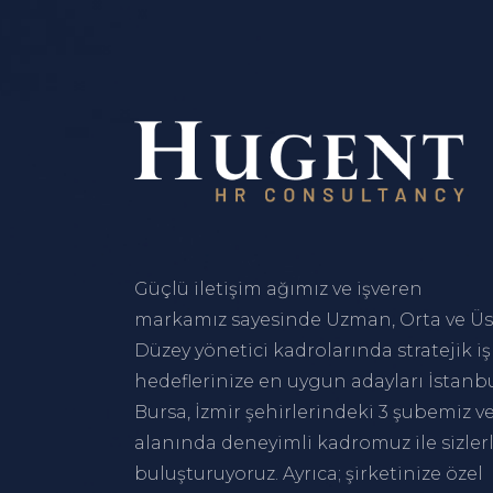
Güçlü iletişim ağımız ve işveren
markamız sayesinde Uzman, Orta ve Üs
Düzey yönetici kadrolarında stratejik iş
hedeflerinize en uygun adayları
İstanb
Bursa
,
İzmir
şehirlerindeki 3 şubemiz v
alanında deneyimli kadromuz ile sizler
buluşturuyoruz. Ayrıca; şirketinize özel