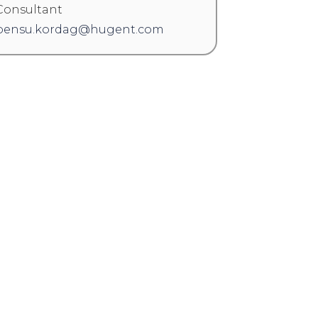
Consultant
bensu.kordag@hugent.com