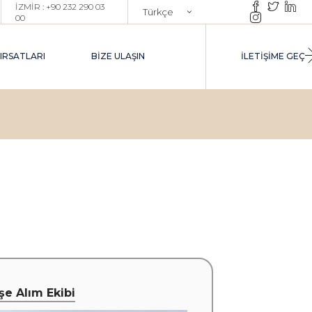
İZMİR : +90 232 290 03
Türkçe
00
ŞE ALIM DANIŞMANLIĞI
English
XECUTIVE İŞE ALIM
FIRSATLARI
BIZE ULAŞIN
İLETİŞİME GEÇ
ROJE BAZLI TOPLU İŞE ALIM
AZAR ARAŞTIRMA & YETENEK
AVUZU OLUŞTURMA
UTPLACEMENT
ARIYER YÖNETIMI DANIŞMANLIĞI
IM
EÇICI İK YÖNETIM DESTEĞI
INTERIM HR)
NEK
ANLIĞI
I
İşe Alım Ekibi