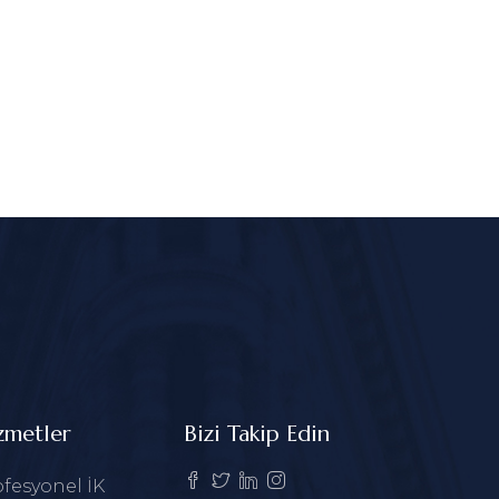
zmetler
Bizi Takip Edin
fesyonel İK