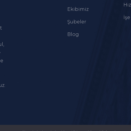
Hiz
Ekibimiz
İşe
Şubeler
t
Blog
ul
,
e
le
uz.