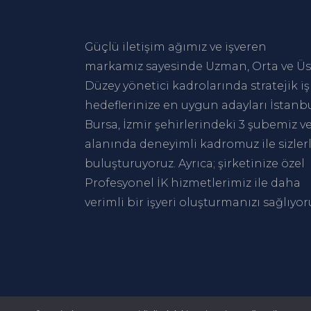
Güçlü iletişim ağımız ve işveren
markamız sayesinde Uzman, Orta ve Üs
Düzey yönetici kadrolarında stratejik iş
hedeflerinize en uygun adayları
İstanb
Bursa
,
İzmir
şehirlerindeki 3 şubemiz v
alanında deneyimli kadromuz ile sizler
buluşturuyoruz. Ayrıca; şirketinize özel
Profesyonel İK hizmetlerimiz ile daha
verimli bir işyeri oluşturmanızı sağlıyor