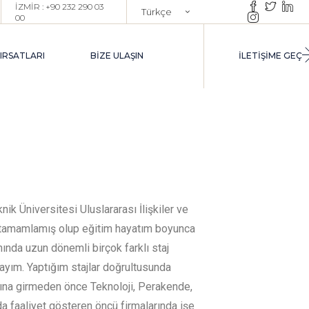
İZMİR : +90 232 290 03
Türkçe
00
ŞE ALIM DANIŞMANLIĞI
English
XECUTIVE İŞE ALIM
FIRSATLARI
BIZE ULAŞIN
İLETİŞİME GEÇ
ROJE BAZLI TOPLU İŞE ALIM
AZAR ARAŞTIRMA & YETENEK
AVUZU OLUŞTURMA
UTPLACEMENT
ARIYER YÖNETIMI DANIŞMANLIĞI
IM
EÇICI İK YÖNETIM DESTEĞI
INTERIM HR)
NEK
nik Üniversitesi Uluslararası İlişkiler ve
 tamamlamış olup eğitim hayatım boyunca
ANLIĞI
ında uzun dönemli birçok farklı staj
I
ayım. Yaptığım stajlar doğrultusunda
ına girmeden önce Teknoloji, Perakende,
da faaliyet gösteren öncü firmalarında işe