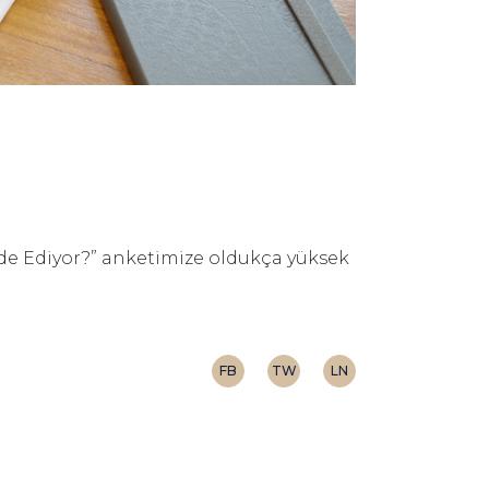
ade Ediyor?” anketimize oldukça yüksek
FB
TW
LN