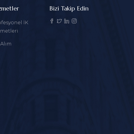
zmetler
Bizi Takip Edin
fesyonel İK
metleri
 Alım