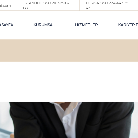
İSTANBUL : +90 216 939 82
BURSA : +90 224 443 30
nt.com
88
47
BIZ KIMIZ ?
İ
EKIBIMIZ
E
ASAYFA
KURUMSAL
HİZMETLER
KARİYER 
ŞUBELERIMIZ
P
BLOG
P
H
BIZ KIMIZ ?
İŞE ALIM DANIŞMANLIĞI
O
EKIBIMIZ
EXECUTIVE İŞE ALIM
K
ŞUBELERIMIZ
PROJE BAZLI TOPLU İŞE AL
G
(
BLOG
PAZAR ARAŞTIRMA & YETE
HAVUZU OLUŞTURMA
OUTPLACEMENT
KARIYER YÖNETIMI DANIŞM
GEÇICI İK YÖNETIM DESTEĞ
(INTERIM HR)