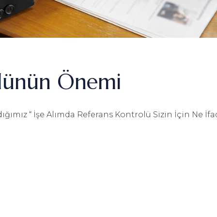
olünün Önemi
ğımız “ İşe Alımda Referans Kontrolü Sizin İçin Ne İf