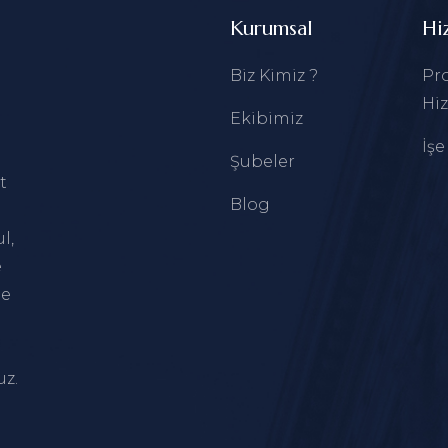
Kurumsal
Hi
Biz Kimiz ?
Pro
Hiz
Ekibimiz
İşe
Şubeler
t
Blog
ul
,
e
le
uz.