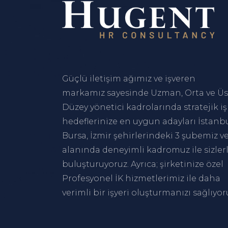
Güçlü iletişim ağımız ve işveren
markamız sayesinde Uzman, Orta ve Üs
Düzey yönetici kadrolarında stratejik iş
hedeflerinize en uygun adayları
İstanb
Bursa
,
İzmir
şehirlerindeki 3 şubemiz v
alanında deneyimli kadromuz ile sizler
buluşturuyoruz. Ayrıca; şirketinize özel
Profesyonel İK hizmetlerimiz ile daha
verimli bir işyeri oluşturmanızı sağlıyor