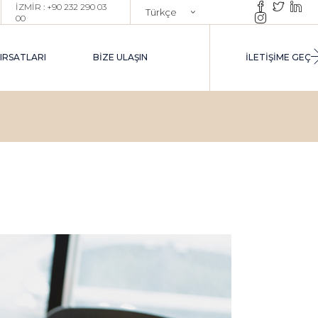
İZMİR : +90 232 290 03
Türkçe
00
ŞE ALIM DANIŞMANLIĞI
English
XECUTIVE İŞE ALIM
FIRSATLARI
BIZE ULAŞIN
İLETİŞİME GEÇ
ROJE BAZLI TOPLU İŞE ALIM
AZAR ARAŞTIRMA & YETENEK
AVUZU OLUŞTURMA
UTPLACEMENT
ARIYER YÖNETIMI DANIŞMANLIĞI
IM
EÇICI İK YÖNETIM DESTEĞI
INTERIM HR)
NEK
ANLIĞI
I